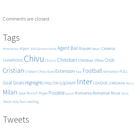
Comments are closed.
Tags
Agent
Bari
Cesena
Bayern
#Sport
#InterMilan
2010
@intermilanfc
Becali
Chivu
Christian
Cristi
CHAMPIONS
Christian Chivu
Chivu's
Cristian
Football
Extension
FULL
Cristian Chivu
Euro
formation
Face
Inter
Goals
Goal
Highlights
LEAGUE
http//bit.ly/gSA8AP
LOREDANA
Maria
Milan
Possible
Romania
Rossi
Romanian
Player
move
Munich
punch
Skills
Soccer
stay
waiting
Team
Tweets