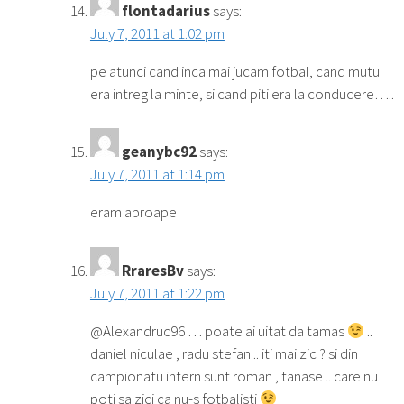
flontadarius
says:
July 7, 2011 at 1:02 pm
pe atunci cand inca mai jucam fotbal, cand mutu
era intreg la minte, si cand piti era la conducere…..
geanybc92
says:
July 7, 2011 at 1:14 pm
eram aproape
RraresBv
says:
July 7, 2011 at 1:22 pm
@Alexandruc96 … poate ai uitat da tamas
..
daniel niculae , radu stefan .. iti mai zic ? si din
campionatu intern sunt roman , tanase .. care nu
poti sa zici ca nu-s fotbalisti