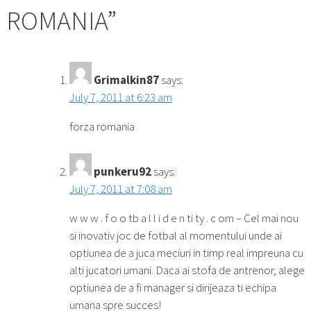
ROMANIA
”
Grimalkin87
says:
July 7, 2011 at 6:23 am
forza romania
punkeru92
says:
July 7, 2011 at 7:08 am
w w w . f o o tb a l l i d e n ti ty . c om – Cel mai nou
si inovativ joc de fotbal al momentului unde ai
optiunea de a juca meciuri in timp real impreuna cu
alti jucatori umani. Daca ai stofa de antrenor, alege
optiunea de a fi manager si dirijeaza ti echipa
umana spre succes!