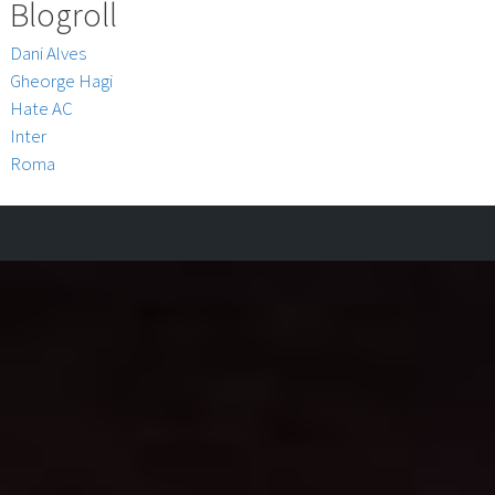
Blogroll
Dani Alves
Gheorge Hagi
Hate AC
Inter
Roma