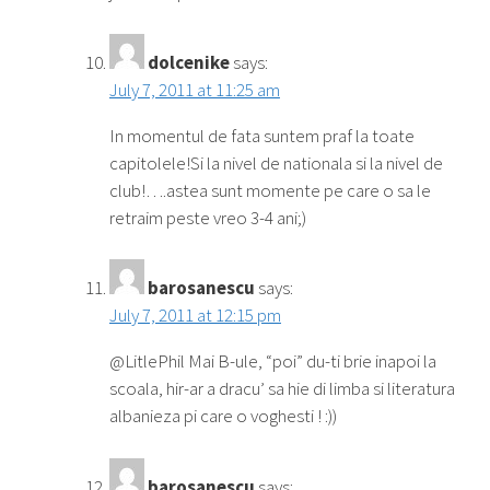
dolcenike
says:
July 7, 2011 at 11:25 am
In momentul de fata suntem praf la toate
capitolele!Si la nivel de nationala si la nivel de
club!….astea sunt momente pe care o sa le
retraim peste vreo 3-4 ani;)
barosanescu
says:
July 7, 2011 at 12:15 pm
@LitlePhil Mai B-ule, “poi” du-ti brie inapoi la
scoala, hir-ar a dracu’ sa hie di limba si literatura
albanieza pi care o voghesti ! :))
barosanescu
says: