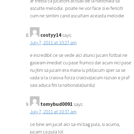
ar trebui ca jucatorii actuali de la nationala sa
asculte melodia . poate ne vor face si ei fericiti
cum ne simtim cand ascultam aceasta melodie
costyy14
says:
July 7, 2011 at 10:27 am
e incredibil ce se vede aici atunci jucam fotbal ne
gaseam imediat cu pase frumos dar acum nici pase
nu jtim sa jucam era mana lu piti(acum sper sa se
vada si la craiova forza craiova)acum razvan e praf
sasi aduca fini la nationala(surdu)
tomybud0091
says:
July 7, 2011 at 10:37 am
ce bine am jucat aici sa-mi bag pula, si acuma,
jucam ca pula lol