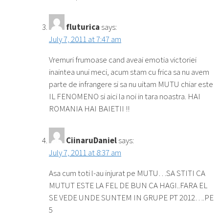
fluturica
says:
July 7, 2011 at 7:47 am
Vremuri frumoase cand aveai emotia victoriei
inaintea unui meci, acum stam cu frica sa nu avem
parte de infrangere si sa nu uitam MUTU chiar este
IL FENOMENO si aici la noi in tara noastra. HAI
ROMANIA HAI BAIETII !!
CiinaruDaniel
says:
July 7, 2011 at 8:37 am
Asa cum toti l-au injurat pe MUTU…SA STITI CA
MUTUT ESTE LA FEL DE BUN CA HAGI..FARA EL
SE VEDE UNDE SUNTEM IN GRUPE PT 2012….PE
5