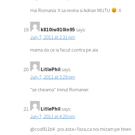
Hai Romania :X sa revina si Adrian MUTU
:X
k810iw810in95
says:
July 7, 2011 at 2:31 pm
mama da ce ia facut contra pe aia
LitlePhil
says:
July 7, 2011 at 3:29 pm
“se cheama” Imnul Romaniei
LitlePhil
says:
July 7, 2011 at 4:20 pm
@cod911b4 : poi asta-i faza,ca noi mizam pe tineri.