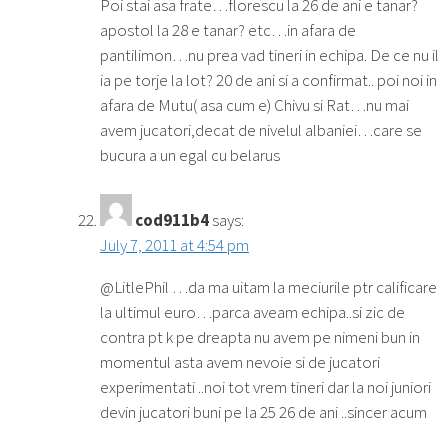
Poi stai asa frate…florescu la 26 de ani e tanar?
apostol la 28 e tanar? etc…in afara de
pantilimon…nu prea vad tineri in echipa. De ce nu il
ia pe torje la lot? 20 de ani si a confirmat.. poi noi in
afara de Mutu( asa cum e) Chivu si Rat…nu mai
avem jucatori,decat de nivelul albaniei…care se
bucura a un egal cu belarus
cod911b4
says:
July 7, 2011 at 4:54 pm
@LitlePhil …da ma uitam la meciurile ptr calificare
la ultimul euro…parca aveam echipa..si zic de
contra pt k pe dreapta nu avem pe nimeni bun in
momentul asta avem nevoie si de jucatori
experimentati ..noi tot vrem tineri dar la noi juniori
devin jucatori buni pe la 25 26 de ani ..sincer acum