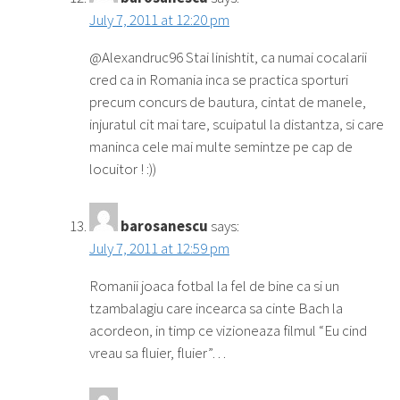
July 7, 2011 at 12:20 pm
@Alexandruc96 Stai linishtit, ca numai cocalarii
cred ca in Romania inca se practica sporturi
precum concurs de bautura, cintat de manele,
injuratul cit mai tare, scuipatul la distantza, si care
maninca cele mai multe semintze pe cap de
locuitor ! :))
barosanescu
says:
July 7, 2011 at 12:59 pm
Romanii joaca fotbal la fel de bine ca si un
tzambalagiu care incearca sa cinte Bach la
acordeon, in timp ce vizioneaza filmul “Eu cind
vreau sa fluier, fluier”…