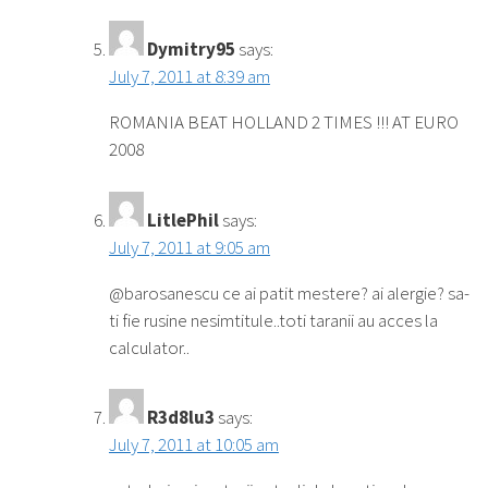
Dymitry95
says:
July 7, 2011 at 8:39 am
ROMANIA BEAT HOLLAND 2 TIMES !!! AT EURO
2008
LitlePhil
says:
July 7, 2011 at 9:05 am
@barosanescu ce ai patit mestere? ai alergie? sa-
ti fie rusine nesimtitule..toti taranii au acces la
calculator..
R3d8lu3
says:
July 7, 2011 at 10:05 am