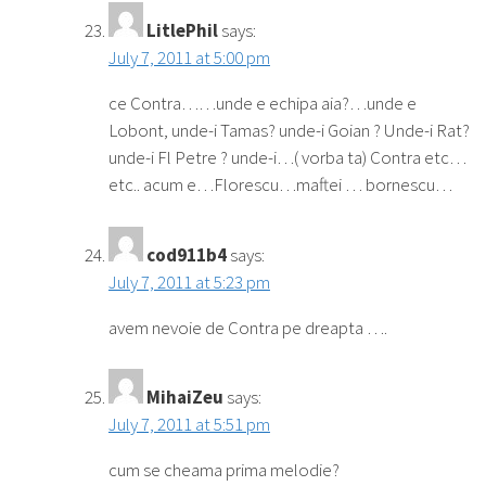
LitlePhil
says:
July 7, 2011 at 5:00 pm
ce Contra……unde e echipa aia?…unde e
Lobont, unde-i Tamas? unde-i Goian ? Unde-i Rat?
unde-i Fl Petre ? unde-i…( vorba ta) Contra etc…
etc.. acum e…Florescu…maftei … bornescu…
cod911b4
says:
July 7, 2011 at 5:23 pm
avem nevoie de Contra pe dreapta ….
MihaiZeu
says:
July 7, 2011 at 5:51 pm
cum se cheama prima melodie?