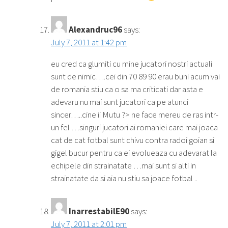
Alexandruc96
says:
July 7, 2011 at 1:42 pm
eu cred ca glumiti cu mine jucatori nostri actuali
sunt de nimic….cei din 70 89 90 erau buni acum vai
de romania stiu ca o sa ma criticati dar asta e
adevaru nu mai sunt jucatori ca pe atunci
sincer…..cine ii Mutu ?> ne face mereu de ras intr-
un fel …singuri jucatori ai romaniei care mai joaca
cat de cat fotbal sunt chivu contra radoi goian si
gigel bucur pentru ca ei evolueaza cu adevarat la
echipele din strainatate …mai sunt si alti in
strainatate da si aia nu stiu sa joace fotbal ..
InarrestabilE90
says:
July 7, 2011 at 2:01 pm